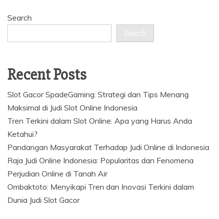
Search
Search
Recent Posts
Slot Gacor SpadeGaming: Strategi dan Tips Menang
Maksimal di Judi Slot Online Indonesia
Tren Terkini dalam Slot Online: Apa yang Harus Anda
Ketahui?
Pandangan Masyarakat Terhadap Judi Online di Indonesia
Raja Judi Online Indonesia: Popularitas dan Fenomena
Perjudian Online di Tanah Air
Ombaktoto: Menyikapi Tren dan Inovasi Terkini dalam
Dunia Judi Slot Gacor