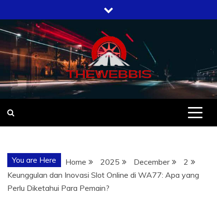
Skip
to
content
THEWEBBIS
You are Here
Home
2025
December
2
Keunggulan dan Inovasi Slot Online di WA77: Apa yang
Perlu Diketahui Para Pemain?