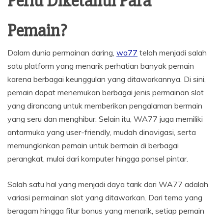
Perlu Diketahui Para
Pemain?
Dalam dunia permainan daring,
wa77
telah menjadi salah
satu platform yang menarik perhatian banyak pemain
karena berbagai keunggulan yang ditawarkannya. Di sini,
pemain dapat menemukan berbagai jenis permainan slot
yang dirancang untuk memberikan pengalaman bermain
yang seru dan menghibur. Selain itu, WA77 juga memiliki
antarmuka yang user-friendly, mudah dinavigasi, serta
memungkinkan pemain untuk bermain di berbagai
perangkat, mulai dari komputer hingga ponsel pintar.
Salah satu hal yang menjadi daya tarik dari WA77 adalah
variasi permainan slot yang ditawarkan. Dari tema yang
beragam hingga fitur bonus yang menarik, setiap pemain