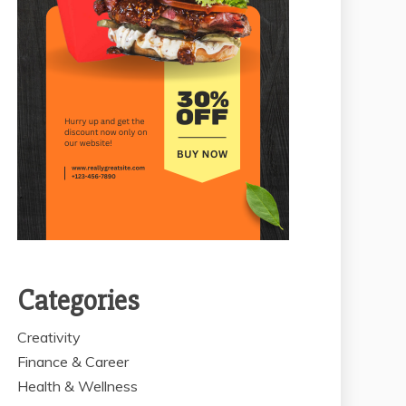
Categories
Creativity
Finance & Career
Health & Wellness