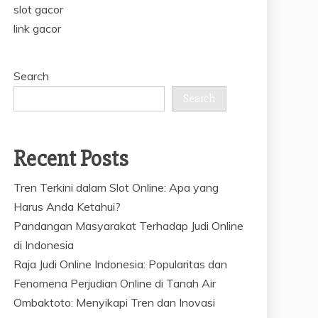
slot gacor
link gacor
Search
Search
Recent Posts
Tren Terkini dalam Slot Online: Apa yang
Harus Anda Ketahui?
Pandangan Masyarakat Terhadap Judi Online
di Indonesia
Raja Judi Online Indonesia: Popularitas dan
Fenomena Perjudian Online di Tanah Air
Ombaktoto: Menyikapi Tren dan Inovasi