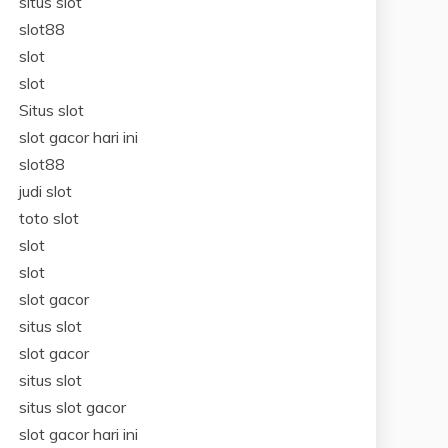
situs slot
slot88
slot
slot
Situs slot
slot gacor hari ini
slot88
judi slot
toto slot
slot
slot
slot gacor
situs slot
slot gacor
situs slot
situs slot gacor
slot gacor hari ini