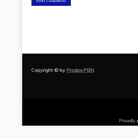
Copyright © by
ProdigyPBN
Proudly