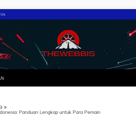
 Us
Us
9
Indonesia: Panduan Lengkap untuk Para Pemain