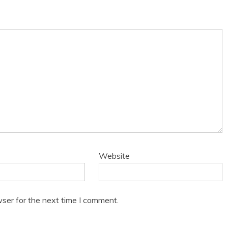
Website
ser for the next time I comment.