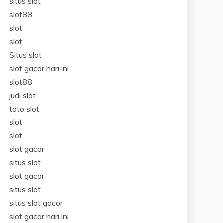
situs slot
slot88
slot
slot
Situs slot
slot gacor hari ini
slot88
judi slot
toto slot
slot
slot
slot gacor
situs slot
slot gacor
situs slot
situs slot gacor
slot gacor hari ini