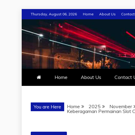
Skip
Thursday, August 06, 2026
Home
About Us
Contact
to
content
THEWEBBIS
Home
About Us
Contact 
Home
2025
November
You are Here
Keberagaman Permainan Slot On