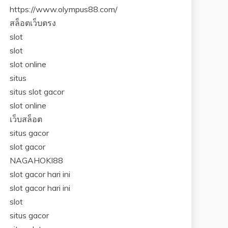
https://www.olympus88.com/
สล็อตเว็บตรง
slot
slot
slot online
situs
situs slot gacor
slot online
เว็บสล็อต
situs gacor
slot gacor
NAGAHOKI88
slot gacor hari ini
slot gacor hari ini
slot
situs gacor