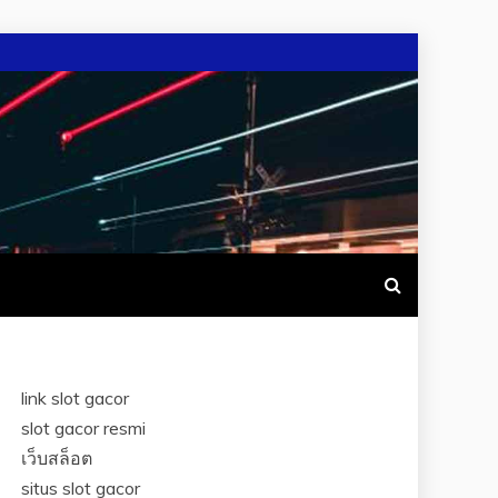
link slot gacor
slot gacor resmi
เว็บสล็อต
situs slot gacor