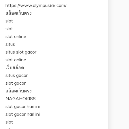
https://www.olympus88.com/
สล็อตเว็บตรง
slot
slot
slot online
situs
situs slot gacor
slot online
เว็บสล็อต
situs gacor
slot gacor
สล็อตเว็บตรง
NAGAHOKI88
slot gacor hari ini
slot gacor hari ini
slot