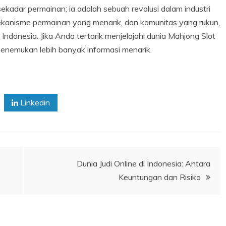
kadar permainan; ia adalah sebuah revolusi dalam industri
mekanisme permainan yang menarik, dan komunitas yang rukun,
Indonesia. Jika Anda tertarik menjelajahi dunia Mahjong Slot
enemukan lebih banyak informasi menarik.
Linkedin
Dunia Judi Online di Indonesia: Antara
Keuntungan dan Risiko