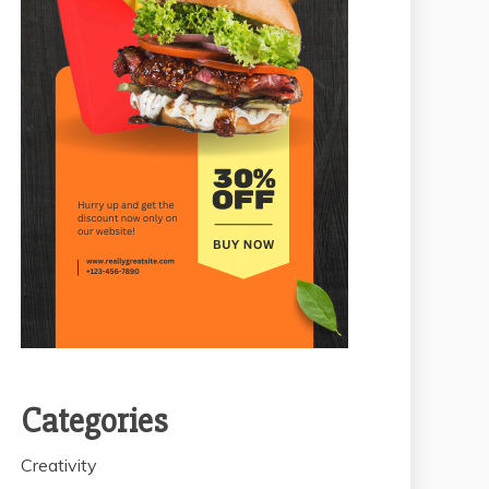
Categories
Creativity