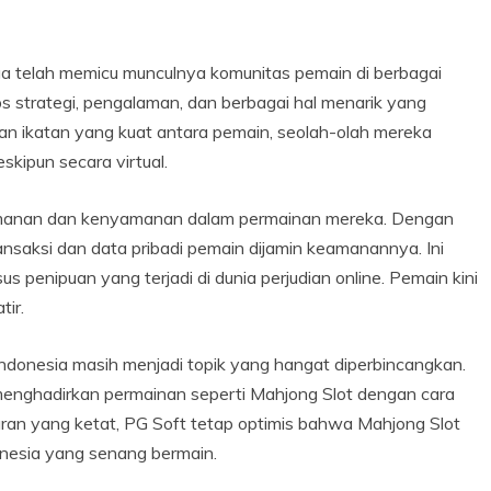
uga telah memicu munculnya komunitas pemain di berbagai
ps strategi, pengalaman, dan berbagai hal menarik yang
an ikatan yang kuat antara pemain, seolah-olah mereka
kipun secara virtual.
amanan dan kenyamanan dalam permainan mereka. Dengan
ansaksi dan data pribadi pemain dijamin keamanannya. Ini
 penipuan yang terjadi di dunia perjudian online. Pemain kini
ir.
i Indonesia masih menjadi topik yang hangat diperbincangkan.
 menghadirkan permainan seperti Mahjong Slot dengan cara
uran yang ketat, PG Soft tetap optimis bahwa Mahjong Slot
onesia yang senang bermain.