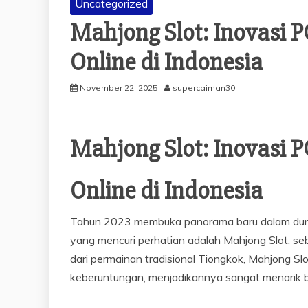
Uncategorized
Mahjong Slot: Inovasi P
Online di Indonesia
November 22, 2025
supercaiman30
Mahjong Slot: Inovasi P
Online di Indonesia
Tahun 2023 membuka panorama baru dalam dunia p
yang mencuri perhatian adalah Mahjong Slot, s
dari permainan tradisional Tiongkok, Mahjong Sl
keberuntungan, menjadikannya sangat menarik ba