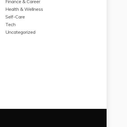
Finance & Career
Health & Wellness
Self-Care
Tech
Uncategorized