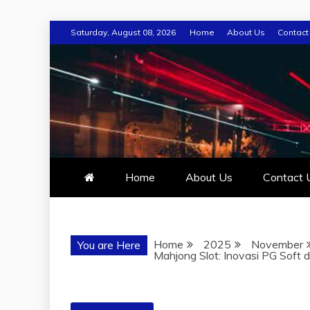
Skip
Saturday, August 08, 2026
Home
About Us
Contact
to
content
THEWEBBIS
Home
About Us
Contact 
Home
2025
November
You are Here
Mahjong Slot: Inovasi PG Soft d