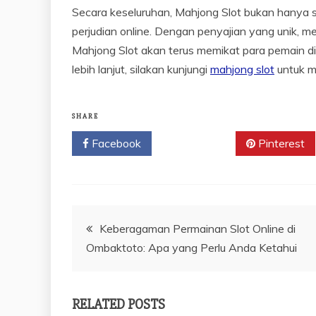
Secara keseluruhan, Mahjong Slot bukan hanya se
perjudian online. Dengan penyajian yang unik, 
Mahjong Slot akan terus memikat para pemain di 
lebih lanjut, silakan kunjungi
mahjong slot
untuk m
SHARE
Facebook
Twitter
Pinterest
Post
Keberagaman Permainan Slot Online di
Ombaktoto: Apa yang Perlu Anda Ketahui
navigation
RELATED POSTS