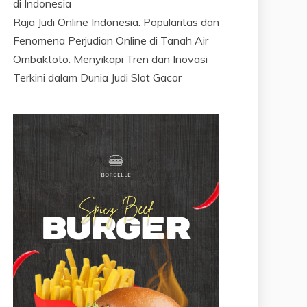
di Indonesia
Raja Judi Online Indonesia: Popularitas dan
Fenomena Perjudian Online di Tanah Air
Ombaktoto: Menyikapi Tren dan Inovasi
Terkini dalam Dunia Judi Slot Gacor