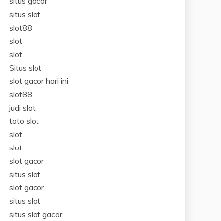
situs gacor
situs slot
slot88
slot
slot
Situs slot
slot gacor hari ini
slot88
judi slot
toto slot
slot
slot
slot gacor
situs slot
slot gacor
situs slot
situs slot gacor