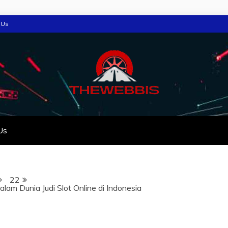
 Us
Us
22
alam Dunia Judi Slot Online di Indonesia