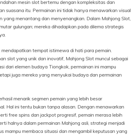
dahan mesin slot bertemu dengan kompleksitas dan
n suasana itu. Permainan ini tidak hanya menawarkan visual
an yang menantang dan menyenangkan. Dalam Mahjong Slot,
utar gulungan; mereka dihadapkan pada dilema strategis
ya.
ot mendapatkan tempat istimewa di hati para pemain.
 slot yang unik dan inovatif, Mahjong Slot muncul sebagai
rasi dari elemen budaya Tiongkok, permainan ini mampu
 tetapi juga mereka yang menyukai budaya dan permainan
erhasil menarik segmen pemain yang lebih besar
al. Hal ini tentu bukan tanpa alasan. Dengan menawarkan
rti free spins dan jackpot progresif, pemain merasa lebih
perti halnya dalam permainan Mahjong asli, strategi menjadi
arus mampu membaca situasi dan mengambil keputusan yang